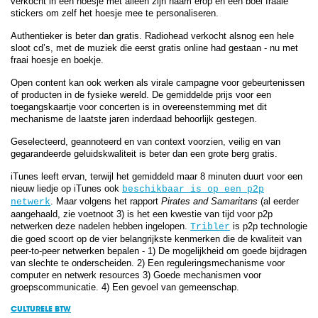
verkocht in een hoesje met alleen zijn naam erop en een boel fraaie
stickers om zelf het hoesje mee te personaliseren.
Authentieker is beter dan gratis. Radiohead verkocht alsnog een hele
sloot cd’s, met de muziek die eerst gratis online had gestaan - nu met
fraai hoesje en boekje.
Open content kan ook werken als virale campagne voor gebeurtenissen
of producten in de fysieke wereld. De gemiddelde prijs voor een
toegangskaartje voor concerten is in overeenstemming met dit
mechanisme de laatste jaren inderdaad behoorlijk gestegen.
Geselecteerd, geannoteerd en van context voorzien, veilig en van
gegarandeerde geluidskwaliteit is beter dan een grote berg gratis.
iTunes leeft ervan, terwijl het gemiddeld maar 8 minuten duurt voor een
nieuw liedje op iTunes ook
beschikbaar is op een p2p
. Maar volgens het rapport
Pirates and Samaritans
(al eerder
netwerk
aangehaald, zie voetnoot 3) is het een kwestie van tijd voor p2p
netwerken deze nadelen hebben ingelopen.
is p2p technologie
Tribler
die goed scoort op de vier belangrijkste kenmerken die de kwaliteit van
peer-to-peer netwerken bepalen - 1) De mogelijkheid om goede bijdragen
van slechte te onderscheiden. 2) Een reguleringsmechanisme voor
computer en netwerk resources 3) Goede mechanismen voor
groepscommunicatie. 4) Een gevoel van gemeenschap.
CULTURELE BTW