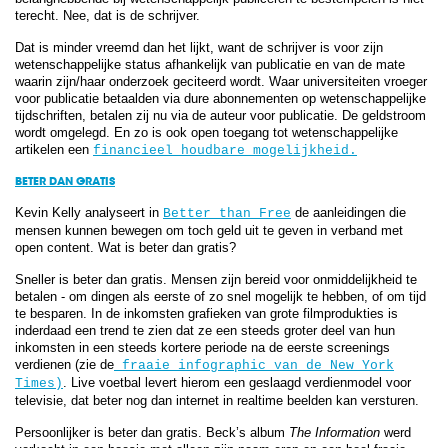
terecht. Nee, dat is de schrijver.
Dat is minder vreemd dan het lijkt, want de schrijver is voor zijn
wetenschappelijke status afhankelijk van publicatie en van de mate
waarin zijn/haar onderzoek geciteerd wordt. Waar universiteiten vroeger
voor publicatie betaalden via dure abonnementen op wetenschappelijke
tijdschriften, betalen zij nu via de auteur voor publicatie. De geldstroom
wordt omgelegd. En zo is ook open toegang tot wetenschappelijke
artikelen een
financieel houdbare mogelijkheid.
BETER DAN GRATIS
Kevin Kelly analyseert in
de aanleidingen die
Better than Free
mensen kunnen bewegen om toch geld uit te geven in verband met
open content. Wat is beter dan gratis?
Sneller is beter dan gratis. Mensen zijn bereid voor onmiddelijkheid te
betalen - om dingen als eerste of zo snel mogelijk te hebben, of om tijd
te besparen. In de inkomsten grafieken van grote filmprodukties is
inderdaad een trend te zien dat ze een steeds groter deel van hun
inkomsten in een steeds kortere periode na de eerste screenings
verdienen (zie de
fraaie infographic van de New York
. Live voetbal levert hierom een geslaagd verdienmodel voor
Times)
televisie, dat beter nog dan internet in realtime beelden kan versturen.
Persoonlijker is beter dan gratis. Beck’s album
The Information
werd