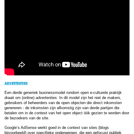
ADVERTENTIES
Een derde generiek businessmodel rondom open e-culturele praktijk
draait om (online)
advertenties.
In dit model zijn het niet de makers,
gebruikers of beheerders van de open objecten die direct inkomsten
genereren - de inkomsten zijn afkomstig zijn van derde partijen die
betalen om in de context van het open object óók gezien te worden door
de bezoekers van de site.
Google’s AdSense werkt goed in de context van sites (blogs
bijvoorbeeld) over specifieke onderwerpen, die een gefocust publiek