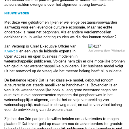
auteursrechten overigens over het algemeen streng bewaakt.
NIEUWE WEGEN
Met deze vier geldstromen lijken er wel enige bestaansvoorwaarden
aanwezig voor een levendige culturele economie. Maar het echte
onderzoek is maar net begonnen. Als er andere verdienmodellen
denkbaar zijn, in welke richting zouden we die dan kunnen zoeken?
Jan Velterop is Chief Executive Offcier van
en een van de leidende experts in
Knewco
Jan Velterop (foto: Wikimedia)
Open Access en open business modellen in
wetenschappelijk publiceren. Volgens hem zijn er drie mogelijke bronnen
van geld in het wetenschappelijke publiceren. Het business model volgt
uit het antwoord op de vraag wie het meeste belang heeft bij publicatie.
De betalende lezer? Dat is het klassieke model, gebouwd rondom
auteursrecht dat steeds moeilijker te handhaven is. Bovendien is er
vanuit de wetenschappelijke hoek al lang grote weerstand tegen het
dure exclusieve abonnementen systeem dat gangbaar was in het
wetenschapplijke uitgeven, omdat het de vrije verspreiding van
wetenschappelijk materiaal in de weg staat, en dat is van vitaal belang
voor de ontwikkeling van de wetenschap.
Zijn het dan 3de partijen die willen betalen om advertenties te mogen
plaatsen? Dat levert geld op maar om nou de adverteerders tot grootste
belanghebbende bij wetenschappelijk publiceren te bestempelen is niet