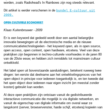
worden, zoals Radiohead's In Rainbows zijn nog steeds relevant.
Dit artikel is eerder verschenen in de
bundel E-cultuur uit
2009.
​OPEN CULTURELE ECONOMIE?
Klaas Kuitenbrouwer - 2009
Er is een keyword dat gedeeld wordt door een aantal belangrijke
innovatie bewegingen uit de electronische media en de nieuwe
communicatietechnologieëen - het keyword
open
, als in open source,
open access, open content, open hardware, etcetera. Veel van deze
praktijken zijn begonnen in techno-culturele voorhoedes in de jaren 80
van de 20ste eeuw, en hebben zich inmiddels tot mainstream cultuur
ontwikkeld.
Het label
open
uit bovenstaande aanduidingen, betekent ruwweg twee
dingen: ten eerste dat deelname aan het ontwikkelingsproces van het
open
object in principe voor iedereen toegankelijk is, en ten tweede dat
het
open
object door iedereen naar eigen inzicht (en meestal zonder
kosten) gebruikt kan worden.
Al deze open praktijken zijn ontstaan vanuit de gedistribueerde
interactieve communicatie die mogelijk is via digitale netwerken, en
vanuit de eigenschap van digitale informatie om overal waar ze
langskomt (server, browservenster, harde schijf, etcetera) kopieën van