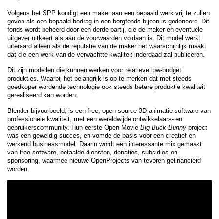
Volgens het SPP kondigt een maker aan een bepaald werk vrij te zullen
geven als een bepaald bedrag in een borgfonds bijeen is gedoneerd. Dit
fonds wordt beheerd door een derde partij, die de maker en eventuele
uitgever uitkeert als aan de voorwaarden voldaan is. Dit model werkt
uiteraard alleen als de reputatie van de maker het waarschijnlijk maakt
dat die een werk van de verwachtte kwaliteit inderdaad zal publiceren.
Dit zijn modellen die kunnen werken voor relatieve low-budget
produkties. Waarbij het belangrijk is op te merken dat met steeds
goedkoper wordende technologie ook steeds betere produktie kwaliteit
gerealiseerd kan worden.
Blender bijvoorbeeld, is een free, open source 3D animatie software van
professionele kwaliteit, met een wereldwijde ontwikkelaars- en
gebruikerscommunity. Hun eerste Open Movie
Big Buck Bunny
project
was een geweldig succes, en vomde de basis voor een creatief en
werkend businessmodel. Daarin wordt een interessante mix gemaakt
van free software, betaalde diensten, donaties, subsidies en
sponsoring, waarmee nieuwe OpenProjects van tevoren gefinancierd
worden.