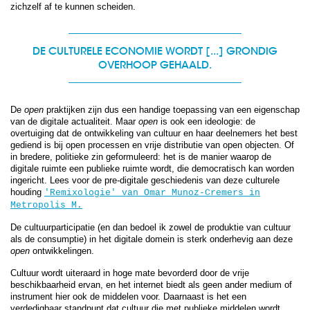
zichzelf af te kunnen scheiden.
DE CULTURELE ECONOMIE WORDT [...] GRONDIG
OVERHOOP GEHAALD.
De
open
praktijken zijn dus een handige toepassing van een eigenschap
van de digitale actualiteit. Maar
open
is ook een ideologie: de
overtuiging dat de ontwikkeling van cultuur en haar deelnemers het best
gediend is bij open processen en vrije distributie van open objecten. Of
in bredere, politieke zin geformuleerd: het is de manier waarop de
digitale ruimte een publieke ruimte wordt, die democratisch kan worden
ingericht. Lees voor de pre-digitale geschiedenis van deze culturele
houding
'Remixologie' van Omar Munoz-Cremers in
Metropolis M.
De cultuurparticipatie (en dan bedoel ik zowel de produktie van cultuur
als de consumptie) in het digitale domein is sterk onderhevig aan deze
open
ontwikkelingen.
Cultuur wordt uiteraard in hoge mate bevorderd door de vrije
beschikbaarheid ervan, en het internet biedt als geen ander medium of
instrument hier ook de middelen voor. Daarnaast is het een
verdedigbaar standpunt dat cultuur die met publieke middelen wordt