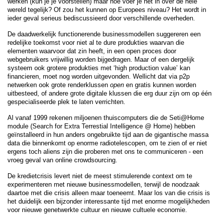
werken (kun je je voorstellen) maar hoe voer je het in over de hele
wereld tegelijk? Of zou het kunnen op Europees niveau? Het wordt in
ieder geval serieus bediscussieerd door verschillende overheden.
De daadwerkelijk functionerende businessmodellen suggereren een
redelijke toekomst voor niet al te dure produkties waarvan die
elementen waarvoor dat zin heeft, in een open proces door
webgebruikers vrijwillig worden bijgedragen. Maar of een dergelijk
systeem ook grotere produkties met ‘high production value’ kan
financieren, moet nog worden uitgevonden. Wellicht dat via p2p
netwerken ook grote renderklussen
open
en gratis kunnen worden
uitbesteed, of andere grote digitale klussen die erg duur zijn om op één
gespecialiseerde plek te laten verrichten.
Al vanaf 1999 rekenen miljoenen thuiscomputers die de Seti@Home
module (Search for Extra Terrestial Intelligence @ Home) hebben
geïnstalleerd in hun anders ongebruikte tijd aan de gigantische massa
data die binnenkomt op enorme radiotelescopen, om te zien of er niet
ergens toch aliens zijn die proberen met ons te communiceren - een
vroeg geval van online crowdsourcing.
De kredietcrisis levert niet de meest stimulerende context om te
experimenteren met nieuwe businessmodellen, terwijl de noodzaak
daartoe met die crisis alleen maar toeneemt. Maar los van die crisis is
het duidelijk een bijzonder interessante tijd met enorme mogelijkheden
voor nieuwe genetwerkte cultuur en nieuwe cultuele economie.