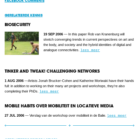
FACEBOOK COMMENTS
GERELATEERDE KENNIS
BIOSECURITY
19 SEP 2006
— In this paper Rob van Kranenburg will
sketch converging trends in current perspectives on art and
the body, and society and the hybrid identities of digital and
analogue connectivities.
lees meer
TINKER AND TWEAK! CHALLENGING NETWORKS
1 AUG 2006
— ​Artists Jonah Brucker-Cohen and Katherine Moriwaki have their hands
full: in addition to working on their many art projects and workshops, they’re also
completing their PhDs.
lees meer
MOBILE HABITS OVER MOBILITEIT EN LOCATIEVE MEDIA
27 JUL 2006
— Verslag van de workshop over mobiliteit in de Balie.
lees meer