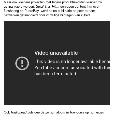
Maar ook kleinere projecten met lagere produktiekosten kunnen zo
gefinanicierd worden.
Steal This Film
, een open content film over
filesharing en PirateBay, werd zo na publicatie op peer-to-peer
netwerken gefinancierd door vrijwillige bijdragen van kijkers.
Ook
Radiohead
publiceerde zo hun album
In Rainbows
op hun eigen