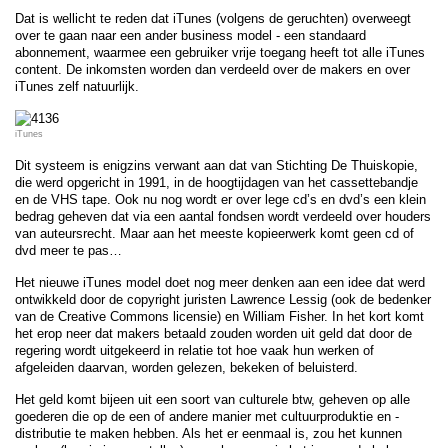
Dat is wellicht te reden dat iTunes (volgens de geruchten) overweegt
over te gaan naar een ander business model - een standaard
abonnement, waarmee een gebruiker vrije toegang heeft tot alle iTunes
content. De inkomsten worden dan verdeeld over de makers en over
iTunes zelf natuurlijk.
iTunes
Dit systeem is enigzins verwant aan dat van Stichting De Thuiskopie,
die werd opgericht in 1991, in de hoogtijdagen van het cassettebandje
en de VHS tape. Ook nu nog wordt er over lege cd’s en dvd’s een klein
bedrag geheven dat via een aantal fondsen wordt verdeeld over houders
van auteursrecht. Maar aan het meeste kopieerwerk komt geen cd of
dvd meer te pas…
Het nieuwe iTunes model doet nog meer denken aan een idee dat werd
ontwikkeld door de copyright juristen Lawrence Lessig (ook de bedenker
van de Creative Commons licensie) en William Fisher. In het kort komt
het erop neer dat makers betaald zouden worden uit geld dat door de
regering wordt uitgekeerd in relatie tot hoe vaak hun werken of
afgeleiden daarvan, worden gelezen, bekeken of beluisterd.
Het geld komt bijeen uit een soort van culturele btw, geheven op alle
goederen die op de een of andere manier met cultuurproduktie en -
distributie te maken hebben. Als het er eenmaal is, zou het kunnen