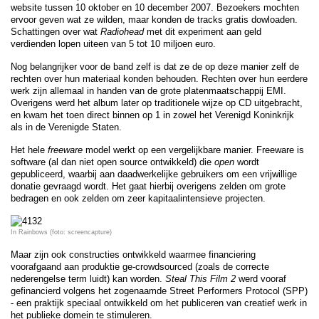
website tussen 10 oktober en 10 december 2007. Bezoekers mochten
ervoor geven wat ze wilden, maar konden de tracks gratis dowloaden.
Schattingen over wat
Radiohead
met dit experiment aan geld
verdienden lopen uiteen van 5 tot 10 miljoen euro.
Nog belangrijker voor de band zelf is dat ze de op deze manier zelf de
rechten over hun materiaal konden behouden. Rechten over hun eerdere
werk zijn allemaal in handen van de grote platenmaatschappij EMI.
Overigens werd het album later op traditionele wijze op CD uitgebracht,
en kwam het toen direct binnen op 1 in zowel het Verenigd Koninkrijk
als in de Verenigde Staten.
Het hele
freeware
model werkt op een vergelijkbare manier. Freeware is
software (al dan niet open source ontwikkeld) die
open
wordt
gepubliceerd, waarbij aan daadwerkelijke gebruikers om een vrijwillige
donatie gevraagd wordt. Het gaat hierbij overigens zelden om grote
bedragen en ook zelden om zeer kapitaalintensieve projecten.
In Rainbows (foto: screencapture)
Maar zijn ook constructies ontwikkeld waarmee financiering
voorafgaand aan produktie ge-crowdsourced (zoals de correcte
nederengelse term luidt) kan worden.
Steal This Film 2
werd vooraf
gefinancierd volgens het zogenaamde Street Performers Protocol (SPP)
- een praktijk speciaal ontwikkeld om het publiceren van creatief werk in
het publieke domein te stimuleren.