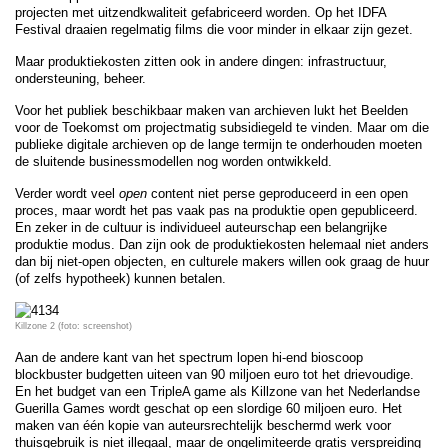
projecten met uitzendkwaliteit gefabriceerd worden. Op het IDFA
Festival draaien regelmatig films die voor minder in elkaar zijn gezet.
Maar produktiekosten zitten ook in andere dingen: infrastructuur,
ondersteuning, beheer.
Voor het publiek beschikbaar maken van archieven lukt het Beelden
voor de Toekomst om projectmatig subsidiegeld te vinden. Maar om die
publieke digitale archieven op de lange termijn te onderhouden moeten
de sluitende businessmodellen nog worden ontwikkeld.
Verder wordt veel
open
content niet perse geproduceerd in een open
proces, maar wordt het pas vaak pas na produktie open gepubliceerd.
En zeker in de cultuur is individueel auteurschap een belangrijke
produktie modus. Dan zijn ook de produktiekosten helemaal niet anders
dan bij niet-open objecten, en culturele makers willen ook graag de huur
(of zelfs hypotheek) kunnen betalen.
Killzone 2 (foto: screenshot)
Aan de andere kant van het spectrum lopen hi-end bioscoop
blockbuster budgetten uiteen van 90 miljoen euro tot het drievoudige.
En het budget van een TripleA game als Killzone van het Nederlandse
Guerilla Games wordt geschat op een slordige 60 miljoen euro. Het
maken van één kopie van auteursrechtelijk beschermd werk voor
thuisgebruik is niet illegaal, maar de ongelimiteerde gratis verspreiding