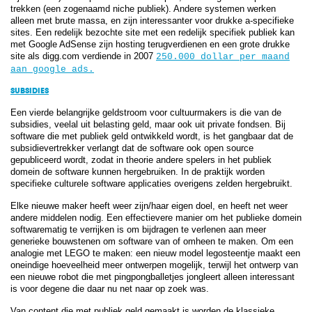
trekken (een zogenaamd niche publiek). Andere systemen werken
alleen met brute massa, en zijn interessanter voor drukke a-specifieke
sites. Een redelijk bezochte site met een redelijk specifiek publiek kan
met Google AdSense zijn hosting terugverdienen en een grote drukke
site als digg.com verdiende in 2007
250.000 dollar per maand
aan google ads.
SUBSIDIES
Een vierde belangrijke geldstroom voor cultuurmakers is die van de
subsidies, veelal uit belasting geld, maar ook uit private fondsen. Bij
software die met publiek geld ontwikkeld wordt, is het gangbaar dat de
subsidievertrekker verlangt dat de software ook open source
gepubliceerd wordt, zodat in theorie andere spelers in het publiek
domein de software kunnen hergebruiken. In de praktijk worden
specifieke culturele software applicaties overigens zelden hergebruikt.
Elke nieuwe maker heeft weer zijn/haar eigen doel, en heeft net weer
andere middelen nodig. Een effectievere manier om het publieke domein
softwarematig te verrijken is om bijdragen te verlenen aan meer
generieke bouwstenen om software van of omheen te maken. Om een
analogie met LEGO te maken: een nieuw model legosteentje maakt een
oneindige hoeveelheid meer ontwerpen mogelijk, terwijl het ontwerp van
een nieuwe robot die met pingpongballetjes jongleert alleen interessant
is voor degene die daar nu net naar op zoek was.
Van content die met publiek geld gemaakt is worden de klassieke