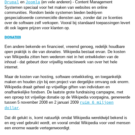
en
(en vele anderen) - Content Management
Drupal
Joomla
Systemen speciaal voor het maken van websites en online
communities. Rondom beide systemen bieden bedrijven
gespecialiseerde commerciële diensten aan, zonder dat ze licenties
over de software zelf verkopen. Vooral bij standaard toepassingen levert
dit ook lagere prijzen voor klanten op.
DONATIES
Een andere bekende en financieel, vreemd genoeg, redelijk houdbare
open
praktijk is die van
donaties.
Wikipedia bestaat ervan. De kosten
van Wikipedia zitten hem wederom niet in het ontwikkelen van de
inhoud - dat gebeurt door vrijwillig redactiewerk van over het hele
internet.
Maar de kosten van hosting, software ontwikkeling, en toegankelijk
maken en houden zijn bij een project van dergelijke omvang ook enorm.
Wikipedia draait geheel op vrijwillige giften van individuen en
onafhankelijke fondsen. De laatste grote fundraising campagne, met
een oproep tot vrijwilige donatie op de Wikipedia voorpagina, genereerde
tussen 5 november 2008 en 2 januari 2009
ruim 6 miljoen
.
dollar
Dat dit gelukt is, komt natuurlijk omdat Wikipedia wereldwijd bekend is
en erg veel gebruikt wordt, en vooral omdat Wikipedia voor veel mensen
een enorme waarde vertegenwoordigt.