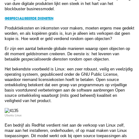
van dure digitale produkten lijkt een steek in het hart van het
blockbuster businessmodel.
GESPECIALISEERDE DIENSTEN
Produktiekosten en inkomsten voor makers, moeten ergens mee gedekt
worden, en als kopiëren gratis is, kun je alleen iets verkopen dat geen
kopie is. Hoe wordt er geld verdiend rondom open objecten?
Er zijn een aantal bekende globale manieren waarop open objecten op
dit moment geldstromen creëeren. De eerste is: het leveren van
betaalde
gespecialiseerde diensten
rondom open objecten.
Het bekendste voorbeeld is Linux: een zeer robuust, veilig en veelzijdig
operating systeem, gepubliceerd onder de GNU Public License,
waardoor niemand licensiekosten hoeft te betalen. Open source
ontwikkeling betekent dat een groep van programmeurs op vrijwillige
basis voortdurend verbeteringen aan de software aanbrengen Open
source ontwikkeling waarborgt (mits goed beheerd) kwaliteit en
veiligheid van het product.
Ubuntu Linux
Een bedrijf als RedHat verdient niet aan de verkoop van Linux zelf,
maar aan het installeren, onderhouden, of op maat maken van Linux
toepassingen. Dit model werkt ook bij open source toepassingen als