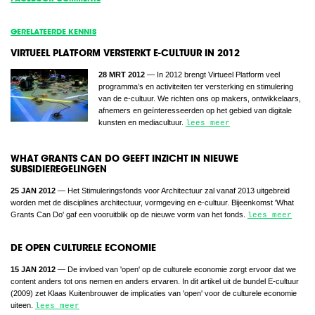
GERELATEERDE KENNIS
VIRTUEEL PLATFORM VERSTERKT E-CULTUUR IN 2012
28 MRT 2012
— In 2012 brengt Virtueel Platform veel
programma’s en activiteiten ter versterking en stimulering
van de e-cultuur. We richten ons op makers, ontwikkelaars,
afnemers en geïnteresseerden op het gebied van digitale
kunsten en mediacultuur.
lees meer
WHAT GRANTS CAN DO GEEFT INZICHT IN NIEUWE
SUBSIDIEREGELINGEN
25 JAN 2012
— Het Stimuleringsfonds voor Architectuur zal vanaf 2013 uitgebreid
worden met de disciplines architectuur, vormgeving en e-cultuur. Bijeenkomst 'What
Grants Can Do' gaf een vooruitblik op de nieuwe vorm van het fonds.
lees meer
DE OPEN CULTURELE ECONOMIE
15 JAN 2012
— De invloed van 'open' op de culturele economie zorgt ervoor dat we
content anders tot ons nemen en anders ervaren. In dit artikel uit de bundel E-cultuur
(2009) zet Klaas Kuitenbrouwer de implicaties van 'open' voor de culturele economie
uiteen.
lees meer