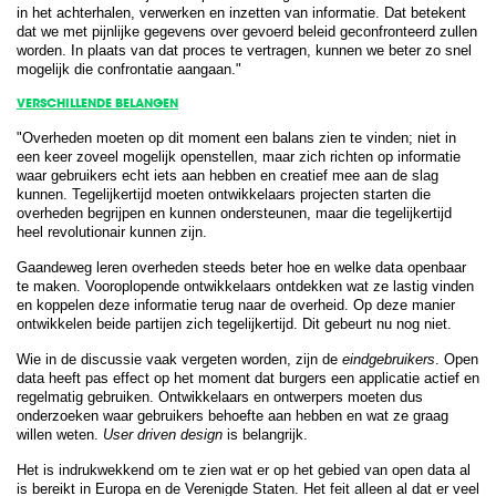
in het achterhalen, verwerken en inzetten van informatie. Dat betekent
dat we met pijnlijke gegevens over gevoerd beleid geconfronteerd zullen
worden. In plaats van dat proces te vertragen, kunnen we beter zo snel
mogelijk die confrontatie aangaan."
VERSCHILLENDE BELANGEN
"Overheden moeten op dit moment een balans zien te vinden; niet in
een keer zoveel mogelijk openstellen, maar zich richten op informatie
waar gebruikers echt iets aan hebben en creatief mee aan de slag
kunnen. Tegelijkertijd moeten ontwikkelaars projecten starten die
overheden begrijpen en kunnen ondersteunen, maar die tegelijkertijd
heel revolutionair kunnen zijn.
Gaandeweg leren overheden steeds beter hoe en welke data openbaar
te maken. Vooroplopende ontwikkelaars ontdekken wat ze lastig vinden
en koppelen deze informatie terug naar de overheid. Op deze manier
ontwikkelen beide partijen zich tegelijkertijd. Dit gebeurt nu nog niet.
Wie in de discussie vaak vergeten worden, zijn de
eindgebruikers
. Open
data heeft pas effect op het moment dat burgers een applicatie actief en
regelmatig gebruiken. Ontwikkelaars en ontwerpers moeten dus
onderzoeken waar gebruikers behoefte aan hebben en wat ze graag
willen weten.
User driven design
is belangrijk.
Het is indrukwekkend om te zien wat er op het gebied van open data al
is bereikt in Europa en de Verenigde Staten. Het feit alleen al dat er veel