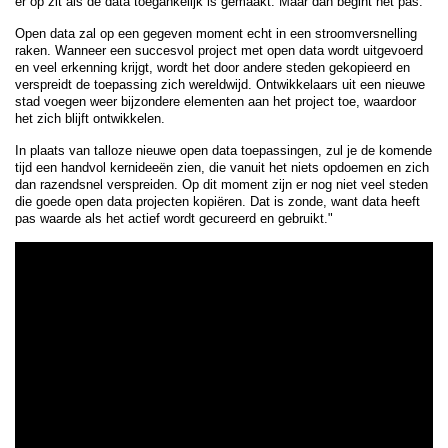
er op zit als de data toegankelijk is gemaakt. Maar dan begint het pas.
Open data zal op een gegeven moment echt in een stroomversnelling
raken. Wanneer een succesvol project met open data wordt uitgevoerd
en veel erkenning krijgt, wordt het door andere steden gekopieerd en
verspreidt de toepassing zich wereldwijd. Ontwikkelaars uit een nieuwe
stad voegen weer bijzondere elementen aan het project toe, waardoor
het zich blijft ontwikkelen.
In plaats van talloze nieuwe open data toepassingen, zul je de komende
tijd een handvol kernideeën zien, die vanuit het niets opdoemen en zich
dan razendsnel verspreiden. Op dit moment zijn er nog niet veel steden
die goede open data projecten kopiëren. Dat is zonde, want data heeft
pas waarde als het actief wordt gecureerd en gebruikt."