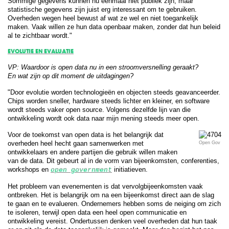
Sommige gegevens kunnen nu eenmaal niet publiek zijn, maar
statistische gegevens zijn juist erg interessant om te gebruiken.
Overheden wegen heel bewust af wat ze wel en niet toegankelijk
maken. Vaak willen ze hun data openbaar maken, zonder dat hun beleid
al te zichtbaar wordt."
EVOLUTIE EN EVALUATIE
VP: Waardoor is open data nu in een stroomversnelling geraakt?
En wat zijn op dit moment de uitdagingen?
"Door evolutie worden technologieën en objecten steeds geavanceerder.
Chips worden sneller, hardware steeds lichter en kleiner, en software
wordt steeds vaker open source. Volgens dezelfde lijn van die
ontwikkeling wordt ook data naar mijn mening steeds meer open.
Voor de toekomst van open data is het belangrijk dat
overheden heel hecht gaan samenwerken met
Open Gov
ontwikkelaars en andere partijen die gebruik willen maken
van de data. Dit gebeurt al in de vorm van bijeenkomsten, conferenties,
workshops en
initiatieven.
open government
Het probleem van evenementen is dat vervolgbijeenkomsten vaak
ontbreken. Het is belangrijk om na een bijeenkomst direct aan de slag
te gaan en te evalueren. Ondernemers hebben soms de neiging om zich
te isoleren, terwijl open data een heel open communicatie en
ontwikkeling vereist. Ondertussen denken veel overheden dat hun taak