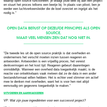
waarop open source functioneert: je draagt jouw deel bij aan een project
en stuurt het proces telkens een beetje bij. In plaats van piloot, ben je
eerder een luchtverkeersleider die de boel overziet en ingrijpt als het
nodig is."
OPEN DATA BERUST OP DEZELFDE PRINCIPES ALS OPEN
SOURCE,
MAAR VEEL MENSEN ZIEN DAT NOG NIET IN.
"De tweede les uit de open source praktijk is dat overheden en
ondernemers het verschil moeten inzien tussen reageren en
antwoorden. Antwoorden is een vrijwillig proces, het vereist
denkvermogen en het kost tijd. Reageren gebeurt daarentegen
onmiddellijk. Wanneer een overheid data toegankelijk maakt, is de
reactie van ontwikkelaars vaak meteen dat ze de data in een ander
bestandsformaat willen hebben. Het is echter veel slimmer om actief
mee te denken met overheden, want het is voor hen niet altijd
eenvoudig om gegevens toegankelijk te maken."
UITVOEREN EN AANWAKKEREN
VP: Wat zijn jouw ingrediënten voor een succesvol project?