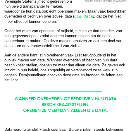
Verenigde Staten zijn echt gedreven om
William Hurley (Twitter @Whurley)
hun beleid transparanter te maken,
waardoor ze hun data ook echt openbaar maken. Maar vaak beschikken
overheden of bedrijven over zoveel data (
)
, dat ze het niet
big data
meer effectief kunnen beheren.
Onder het mom van openheid, of vrijheid, stellen ze dan een deel van
hun gegevens open, zodat anderen kunnen helpen om de data
hanteerbaar te maken. Op deze manier schuiven ze ook een deel van
de last en de verantwoordelijkheid van zich af.
Aan de andere kant, zijn overheden vaak juist terughoudend in het
publiek maken van data. Wanneer overheden of bedrijven hun data
beschikbaar stellen, openen ze meer dan alleen die data. Ze geven ook
inzicht in hun beleid, hoe zorgvuldig en verantwoord ze te werk zijn
gegaan. Datajournalisten checken deze data en brengen de feiten aan
het licht.
WANNEER OVERHEDEN OF BEDRIJVEN HUN DATA
BESCHIKBAAR STELLEN,
OPENEN ZE MEER DAN ALLEEN DIE DATA.
Data wordt uiteindelijk toch openbaar. Burgers raken steeds bekwamer