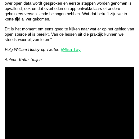
over open data wordt gesproken en eerste stappen worden genomen is
opvallend, ook omdat overheden en app-ontwikkelaars of andere
gebruikers verschillende belangen hebben. Wat dat betreft zijn we in
korte tijd al ver gekomen.
Dit is het moment om eens goed te kijken naar wat er op het gebied van
open source al is bereikt. Van de lessen uit die praktijk kunnen we
steeds weer blijven leren."
Volg William Hurley op Twitter:
@Whurley
Auteur: Katía Truijen