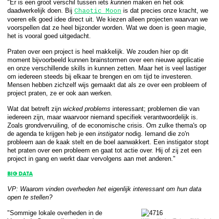
"Er is een groot verschil tussen iets
kunnen
maken en het ook
daadwerkelijk doen. Bij
is dat precies onze kracht, we
Chaotic Moon
voeren elk goed idee direct uit. We kiezen alleen projecten waarvan we
voorspellen dat ze heel bijzonder worden. Wat we doen is geen magie,
het is vooral goed uitgedacht.
Praten over een project is heel makkelijk. We zouden hier op dit
moment bijvoorbeeld kunnen brainstormen over een nieuwe applicatie
en onze verschillende skills in kunnen zetten. Maar het is veel lastiger
om iedereen steeds bij elkaar te brengen en om tijd te investeren.
Mensen hebben zichzelf wijs gemaakt dat als ze over een probleem of
project praten, ze er ook aan werken.
Wat dat betreft zijn
wicked problems
interessant; problemen die van
iedereen zijn, maar waarvoor niemand specifiek verantwoordelijk is.
Zoals grondvervuiling, of de economische crisis. Om zulke thema's op
de agenda te krijgen heb je een
instigator
nodig. Iemand die zo'n
probleem aan de kaak stelt en de boel aanwakkert. Een instigator stopt
het praten over een probleem en gaat tot actie over. Hij of zij zet een
project in gang en werkt daar vervolgens aan met anderen."
BIG DATA
VP: Waarom vinden overheden het eigenlijk interessant om hun data
open te stellen?
"Sommige lokale overheden in de