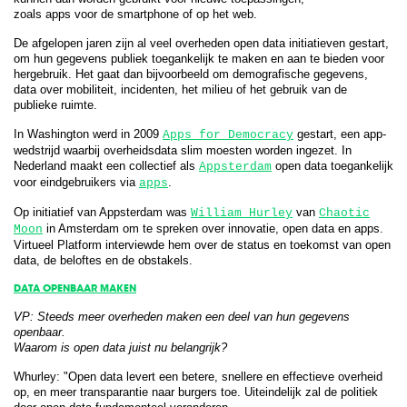
zoals apps voor de smartphone of op het web.
De afgelopen jaren zijn al veel overheden open data initiatieven gestart,
om hun gegevens publiek toegankelijk te maken en aan te bieden voor
hergebruik. Het gaat dan bijvoorbeeld om demografische gegevens,
data over mobiliteit, incidenten, het milieu of het gebruik van de
publieke ruimte.
In Washington werd in 2009
gestart, een app-
Apps for Democracy
wedstrijd waarbij overheidsdata slim moesten worden ingezet. In
Nederland maakt een collectief als
open data toegankelijk
Appsterdam
voor eindgebruikers via
.
apps
Op initiatief van Appsterdam was
van
William Hurley
Chaotic
in Amsterdam om te spreken over innovatie, open data en apps.
Moon
Virtueel Platform interviewde hem over de status en toekomst van open
data, de beloftes en de obstakels.
DATA OPENBAAR MAKEN
VP: Steeds meer overheden maken een deel van hun gegevens
openbaar.
Waarom is open data juist nu belangrijk?
Whurley: "Open data levert een betere, snellere en effectieve overheid
op, en meer transparantie naar burgers toe. Uiteindelijk zal de politiek