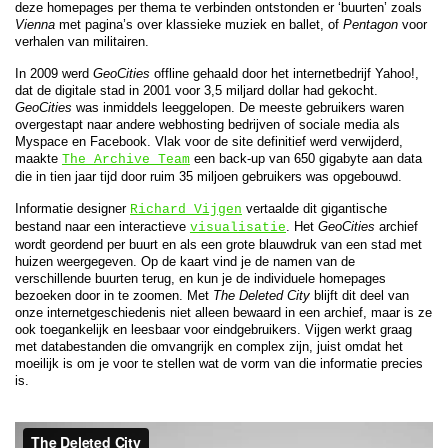
deze homepages per thema te verbinden ontstonden er ‘buurten’ zoals
Vienna
met pagina’s over klassieke muziek en ballet, of
Pentagon
voor
verhalen van militairen.
In 2009 werd
GeoCities
offline gehaald door het internetbedrijf Yahoo!,
dat de digitale stad in 2001 voor 3,5 miljard dollar had gekocht.
GeoCities
was inmiddels leeggelopen. De meeste gebruikers waren
overgestapt naar andere webhosting bedrijven of sociale media als
Myspace en Facebook. Vlak voor de site definitief werd verwijderd,
maakte
een back-up van 650 gigabyte aan data
The Archive Team
die in tien jaar tijd door ruim 35 miljoen gebruikers was opgebouwd.
Informatie designer
vertaalde dit gigantische
Richard Vijgen
bestand naar een interactieve
. Het
GeoCities
archief
visualisatie
wordt geordend per buurt en als een grote blauwdruk van een stad met
huizen weergegeven. Op de kaart vind je de namen van de
verschillende buurten terug, en kun je de individuele homepages
bezoeken door in te zoomen. Met
The Deleted City
blijft dit deel van
onze internetgeschiedenis niet alleen bewaard in een archief, maar is ze
ook toegankelijk en leesbaar voor eindgebruikers. Vijgen werkt graag
met databestanden die omvangrijk en complex zijn, juist omdat het
moeilijk is om je voor te stellen wat de vorm van die informatie precies
is.