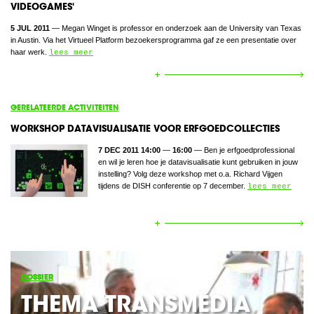
VIDEOGAMES'
5 JUL 2011
— Megan Winget is professor en onderzoek aan de University van Texas
in Austin. Via het Virtueel Platform bezoekersprogramma gaf ze een presentatie over
haar werk.
lees meer
GERELATEERDE ACTIVITEITEN
WORKSHOP DATAVISUALISATIE VOOR ERFGOEDCOLLECTIES
7 DEC 2011 14:00
—
16:00
— Ben je erfgoedprofessional
en wil je leren hoe je datavisualisatie kunt gebruiken in jouw
instelling? Volg deze workshop met o.a. Richard Vijgen
tijdens de DISH conferentie op 7 december.
lees meer
DOSSIER
THEMA TRANSMEDIA