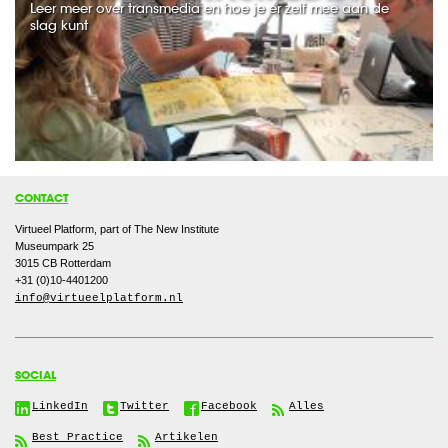
Leer meer over transmedia en hoe je er zelf mee aan de
slag kunt
CONTACT
Virtueel Platform, part of The New Institute
Museumpark 25
3015 CB
Rotterdam
+31 (0)10-4401200
info@virtueelplatform.nl
SOCIAL
LinkedIn
Twitter
Facebook
Alles
Best Practice
Artikelen