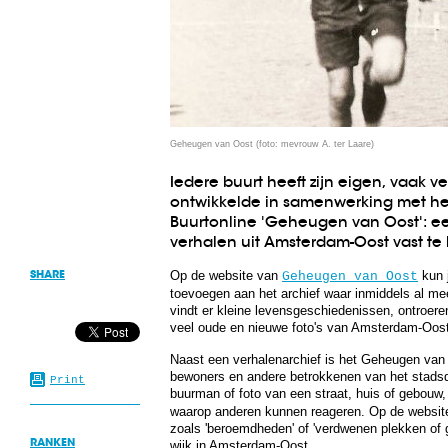
Geheugen van Oost (foto: mevrouw A. ter Laare)
Iedere buurt heeft zijn eigen, vaak 
ontwikkelde in samenwerking met 
Buurtonline 'Geheugen van Oost': ee
verhalen uit Amsterdam-Oost vast t
SHARE
Op de website van
kun j
Geheugen van Oost
toevoegen aan het archief waar inmiddels al me
vindt er kleine levensgeschiedenissen, ontroer
veel oude en nieuwe foto's van Amsterdam-Oost
Naast een verhalenarchief is het Geheugen van
bewoners en andere betrokkenen van het stadsd
Print
buurman of foto van een straat, huis of gebouw
waarop anderen kunnen reageren. Op de websit
zoals 'beroemdheden' of 'verdwenen plekken of
RANKEN
wijk in Amsterdam-Oost.