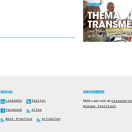
DOSSIER
THEMA
TRANSME
Leer meer over transme
je er zelf mee aan de s
SOCIAL
NIEUWSBRIEF
LinkedIn
Twitter
Meld u aan voor de
nieuwsbrie
.
Nieuwe Instituut
Facebook
Alles
Best Practice
Artikelen