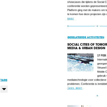
showcases die tijdens de Social C
conferentie worden gepresenteerd.
Platform ging met de makers om t
te komen hoe deze projecten zijn
meer
GERELATEERDE ACTIVITEITEN
​SOCIAL CITIES OF TOM
MEDIA & URBAN DESIGN
17 FEB
Internat
georgan
Virtueel
Mobile C
gebruik 
TAGS
mediatechnologie voor collectieve 
problemen. Conferentie is inmiddel
lees meer