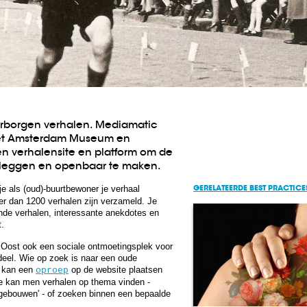
verborgen verhalen. Mediamatic
het Amsterdam Museum en
n verhalensite en platform om de
e leggen en openbaar te maken.
GERELATEERDE BEST PRACTICE
e als (oud)-buurtbewoner je verhaal
er dan 1200 verhalen zijn verzameld. Je
ende verhalen, interessante anekdotes en
.
 Oost ook een sociale ontmoetingsplek voor
eel. Wie op zoek is naar een oude
, kan een
op de website plaatsen
oproep
e kan men verhalen op thema vinden -
 gebouwen' - of zoeken binnen een bepaalde