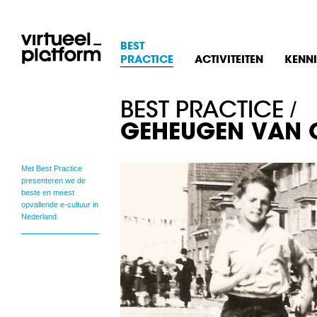
BEST
PRACTICE
ACTIVITEITEN
KENNI
BEST PRACTICE
/
GEHEUGEN VAN 
Met Best Practice
presenteren we de
beste en meest
opvallende e-cultuur in
Nederland.