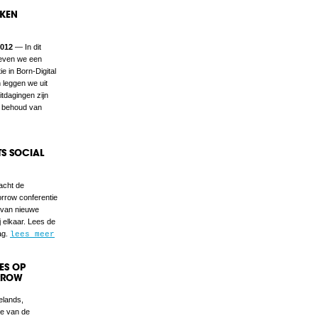
RKEN
2012
— In dit
geven we een
ie in Born-Digital
 leggen we uit
itdagingen zijn
t behoud van
S SOCIAL
acht de
morrow conferentie
 van nieuwe
 elkaar. Lees de
ag.
lees meer
ES OP
ORROW
lands,
ie van de