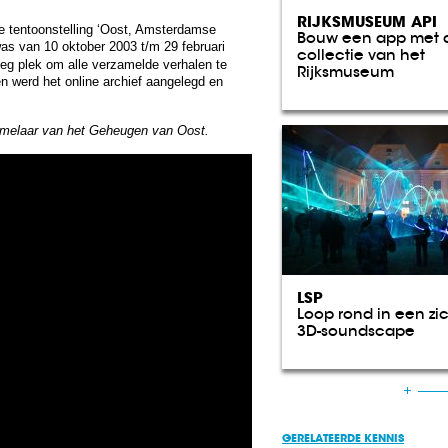
RIJKSMUSEUM API
e tentoonstelling ‘Oost, Amsterdamse
Bouw een app met 
as van 10 oktober 2003 t/m 29 februari
collectie van het
oeg plek om alle verzamelde verhalen te
Rijksmuseum
n werd het online archief aangelegd en
zamelaar van het Geheugen van Oost.
LSP
Loop rond in een zi
3D-soundscape
GERELATEERDE KENNIS