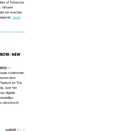
ities of Tomorrow
 Virtueel
afel om erachter
 opgezet.
lees
ORROW: NEW
 2012
—
ionale conferentie,
iseerd door
 Platform en The
ity, over het
van digitale
stedelijke
s uitverkocht.