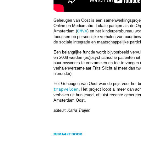
Geheugen van Oost is een samenwerkingsproj
Online en Mediamatic. Lokale partijen als de 
Amsterdam (
) en het kinderpersbureau wor
OMVA
focussen op persoonlijke verhalen van buurtbe
de sociale integratie en maatschappelijke partic
Een belangrijke functie wordt bijvoorbeeld vervu
en 2008 werden (ex)psychiatrische patiënten u
buurtbewoners te verzamelen en toe te voegen a
verhalenverzamelaar Frits Slicht al meer dan tw
hieronder).
Het Geheugen van Oost won de prijs voor het b
. Het project loopt al meer dan ac
trapvelden
verhalen uit hun jeugd, of juist recente gebeurt
Amsterdam Oost.
auteur: Katía Truijen
GEMAAKT DOOR