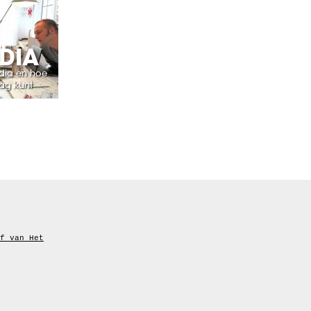
DIA
dia en hoe
lag kunt
f van Het