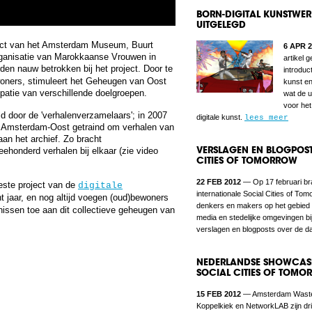
BORN-DIGITAL KUNSTWE
UITGELEGD
ect van het Amsterdam Museum, Buurt
6 APR 
Organisatie van Marokkaanse Vrouwen in
artikel 
den nauw betrokken bij het project. Door te
introduct
woners, stimuleert het Geheugen van Oost
kunst en
ipatie van verschillende doelgroepen.
wat de u
voor he
ld door de 'verhalenverzamelaars'; in 2007
digitale kunst.
lees meer
it Amsterdam-Oost getraind om verhalen van
an het archief. Zo bracht
VERSLAGEN EN BLOGPOST
eehonderd verhalen bij elkaar (zie video
CITIES OF TOMORROW
22 FEB 2012
— Op 17 februari br
este project van de
digitale
internationale Social Cities of To
ht jaar, en nog altijd voegen (oud)bewoners
denkers en makers op het gebied
enissen toe aan dit collectieve geheugen van
media en stedelijke omgevingen bij
verslagen en blogposts over de d
​NEDERLANDSE SHOWCAS
SOCIAL CITIES OF TOM
15 FEB 2012
— Amsterdam Waste
Koppelkiek en NetworkLAB zijn dr