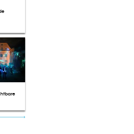
de
chtbare